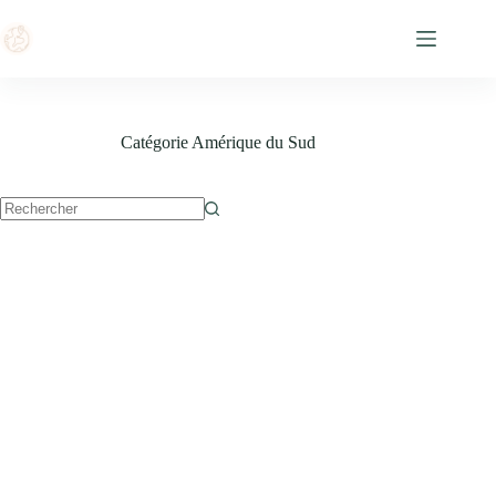
Passer
au
contenu
Catégorie
Amérique du Sud
Aucun
résultat